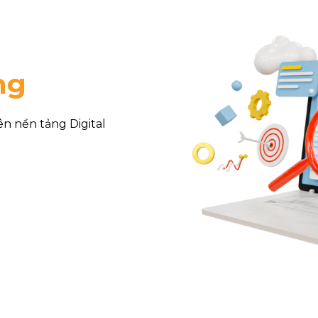
ng
n nền tảng Digital