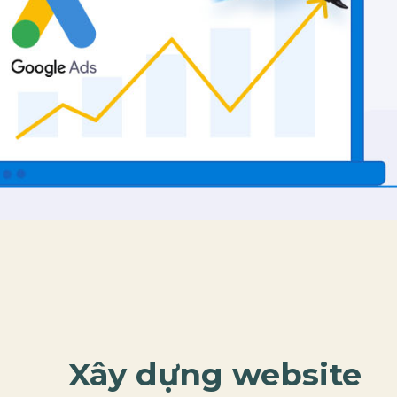
Xây dựng webs
i
te