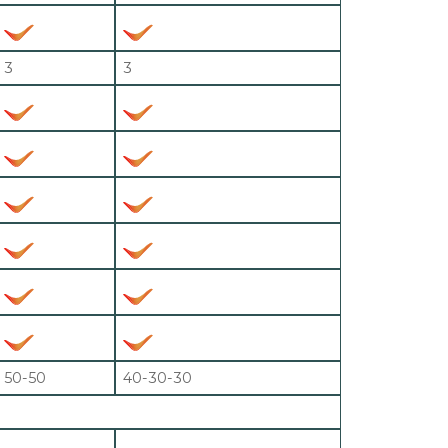
3
3
50-50
40-30-30