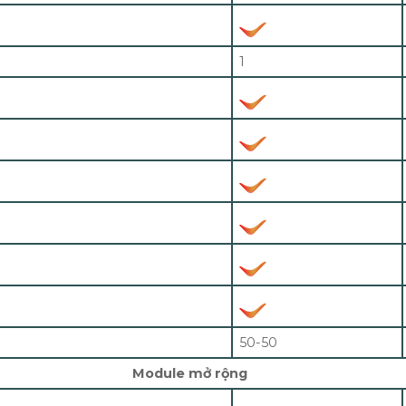
1
50-50
Module mở rộng