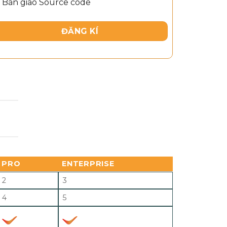
Bàn giao Source code
ĐĂNG KÍ
I
PRO
ENTERPRISE
2
3
4
5