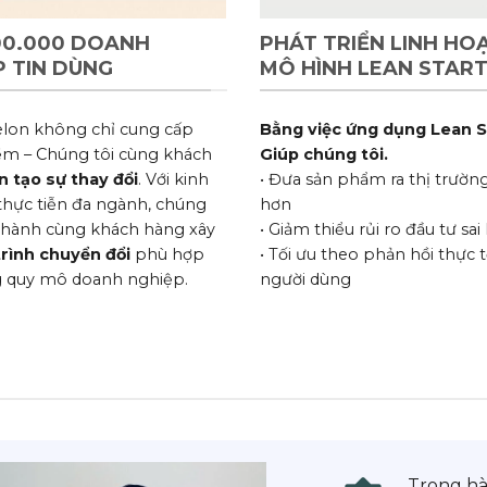
00.000 DOANH
PHÁT TRIỂN LINH HO
P TIN DÙNG
MÔ HÌNH LEAN STAR
lon không chỉ cung cấp
Bằng việc ứng dụng Lean S
m – Chúng tôi cùng khách
Giúp chúng tôi.
n tạo sự thay đổi
. Với kinh
• Đưa sản phẩm ra thị trườ
hực tiễn đa ngành, chúng
hơn
 hành cùng khách hàng xây
• Giảm thiểu rủi ro đầu tư sa
 trình chuyển đổi
phù hợp
• Tối ưu theo phản hồi thực t
 quy mô doanh nghiệp.
người dùng
Trong hà