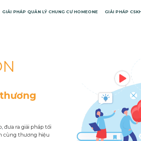
GIẢI PHÁP QUẢN LÝ CHUNG CƯ HOMEONE
GIẢI PHÁP CSK
ON
ON
 khách
 thương
hách hàng
p
,
đưa ra giải pháp tối
h cùng thương hiệu
g cho dự án của bạn