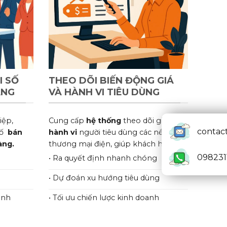
I SỐ
THEO DÕI BIẾN ĐỘNG GIÁ
ÀNG
VÀ HÀNH VI TIÊU DÙNG
iệp,
Cung cấp
hệ thống
theo dõi giá bán
contac
số
bán
hành vi
người tiêu dùng các nền tảng
àng.
thương mại điện, giúp khách hàng.
098231
• Ra quyết định nhanh chóng
• Dự đoán xu hướng tiêu dùng
ành
• Tối ưu chiến lược kinh doanh