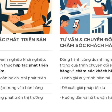
ÁC PHÁT TRIỂN SẢN
TƯ VẤN & CHUYỂN ĐỔ
CHĂM SÓC KHÁCH H
oanh nghiệp khởi nghiệp,
Đồng hành cùng doanh ngh
nh thức
hợp tác phát triển
trong quá trình chuyển đổi 
ềm.
hàng
và
chăm sóc khách h
toàn bộ chi phí phát triển
• Đánh giá quy trình hiện tại
c tập trung vào bán hàng
• Đề xuất giải pháp tối ưu
ng phát triển thị trường
• Hướng dẫn và hỗ trợ vận h