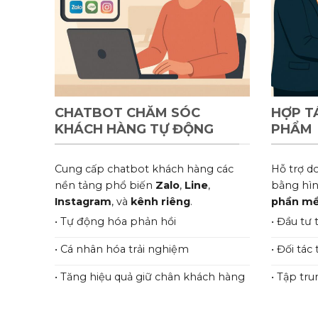
CHATBOT CHĂM SÓC
HỢP T
KHÁCH HÀNG TỰ ĐỘNG
PHẨM
Cung cấp chatbot khách hàng các
Hỗ trợ d
nền tảng phổ biến
Zalo
,
Line
,
bằng hì
Instagram
, và
kênh riêng
.
phần m
• Tự động hóa phản hồi
• Đầu tư 
• Cá nhân hóa trải nghiệm
• Đối tá
• Tăng hiệu quả giữ chân khách hàng
• Tập tru