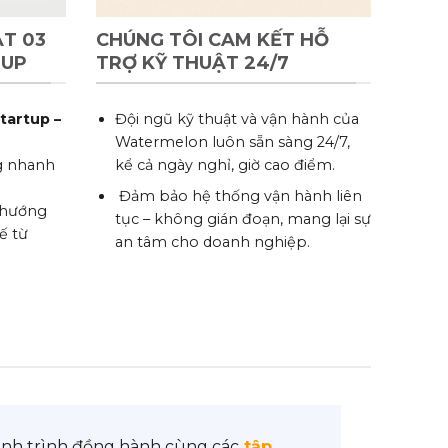
ẠT 03
CHÚNG TÔI CAM KẾT HỖ
TUP
TRỢ KỸ THUẬT 24/7
tartup –
Đội ngũ kỹ thuật và vận hành của
Watermelon luôn sẵn sàng 24/7,
ng nhanh
kể cả ngày nghỉ, giờ cao điểm.
Đảm bảo hệ thống vận hành liên
i hướng
tục – không gián đoạn, mang lại sự
ế từ
an tâm cho doanh nghiệp.
nh trình đồng hành cùng các
tập