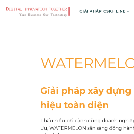
Skip
to
GIẢI PHÁP CSKH LINE
content
WATERMEL
WATERMEL
Giải pháp chăm sóc
Giải pháp xây dựng
hàng được nhiều k
hiệu toàn diện
tin tưởng nhất
Thấu hiểu bối cảnh cùng doanh nghiệ
ưu
,
WATERMELON sẵn sàng đồng hàn
WATERMELON là sự đảm bảo thành côn