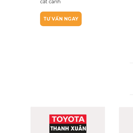
cất cánh
với hơn 50.000+ thương hiệu uy tín
.
TƯ VẤN NGAY
TƯ VẤN NGAY