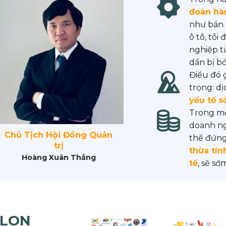
đoàn hà
như bán d
ô tô, tô
nghiệp 
dần bị bỏ
Điều đó 
trọng: d
yếu tố 
Trong mộ
doanh ng
Chủ Tịch Hội Đồng Quản
thể đứng
trị
thừa tín
Hoàng
Xuân
Thắng
tế
, sẽ s
ELON