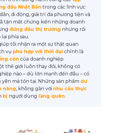
ng đầu Nhật Bản
trong các lĩnh vực
ẫn, di động, giải trí đa phương tiện và
i đã tận mắt chứng kiến những doanh
từng
đứng đầu thị trường
nhưng rồi
 lại phía sau.
giúp tôi nhận ra một sự thật quan
ịch vụ
phù hợp với thời đại
chính là
sống còn
của doanh nghiệp.
t thế giới luôn thay đổi, không có
hiệp nào – dù lớn mạnh đến đâu – có
 yên mà tồn tại. Những sản phẩm
dư
h năng
, không gắn với
nhu cầu thực
ớm
bị
người dùng
lãng quên
.