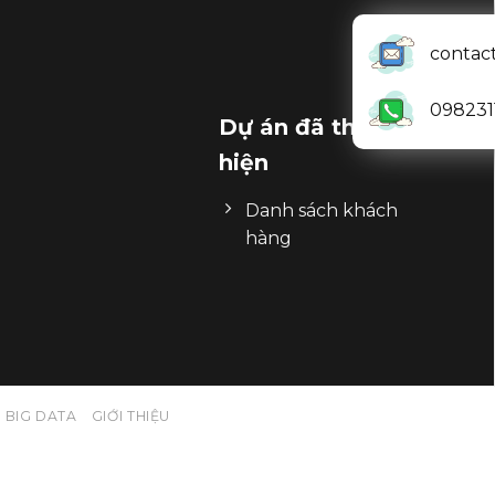
contac
098231
Dự án đã thực
hiện
Danh sách khách
hàng
 BIG DATA
GIỚI THIỆU