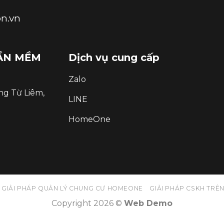
on.vn
HẦN MỀM
Dịch vụ cung cấp
Zalo
ng Từ Liêm,
LINE
HomeOne
GIẢI PHÁP QUẢN LÝ CHUNG CƯ HOMEONE
GIẢI PHÁP CSKH TRÊN
Copyright 2026 ©
Web Demo