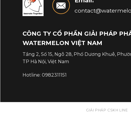
Email:
contact@watermel
CÔNG TY CỔ PHẦN GIẢI PHÁP P
WATERMELON VIỆT NAM
Tầng 2, Số 15, Ngõ 28, Phố Dương Khuê, Phườ
TP Hà Nội, Việt Nam
Hotline:
0982311151
GIẢI PHÁP CSKH LINE