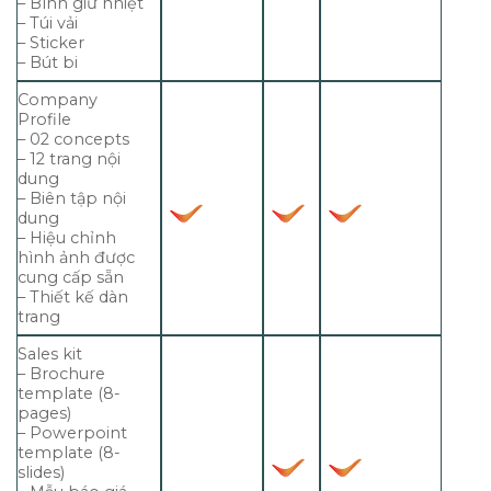
– Bình giữ nhiệt
– Túi vải
– Sticker
– Bút bi
Company
Profile
– 02 concepts
– 12 trang nội
dung
– Biên tập nội
dung
– Hiệu chỉnh
hình ảnh được
cung cấp sẵn
– Thiết kế dàn
trang
Sales kit
– Brochure
template (8-
pages)
– Powerpoint
template (8-
slides)