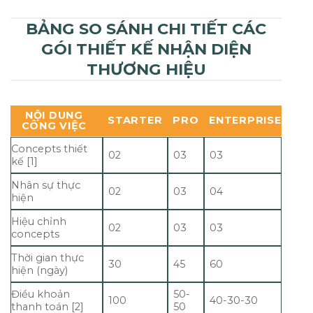
BẢNG SO SÁNH CHI TIẾT CÁC
GÓI THIẾT KẾ NHẬN DIỆN
THƯƠNG HIỆU
NỘI DUNG
STARTER
PRO
ENTERPRISE
CÔNG VIỆC
Concepts thiết
02
03
03
kế [1]
Nhân sự thực
02
03
04
hiện
Hiệu chỉnh
02
03
03
concepts
Thời gian thực
30
45
60
hiện (ngày)
Điều khoản
50-
100
40-30-30
thanh toán [2]
50