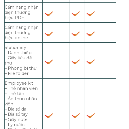
Cẩm nang nhận
diện thương
hiệu PDF
Cẩm nang nhận
diện thương
hiệu online
Stationery
– Danh thiếp
– Giấy tiêu đề
thư
– Phong bì thư
– File folder
Employee kit
– Thẻ nhân viên
– Thẻ tên
– Áo thun nhân
viên
– Bìa sổ da
– Bìa sổ tay
– Giấy note
– Ly nước